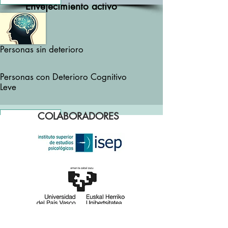
Envejecimiento activo
Personas sin deterioro
Personas con Deterioro Cognitivo
Leve
COLABORADORES
Ver más