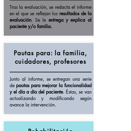
Tras la evaluación, se redacta el informe
en el que se reflejan los
resultados de la
evaluación
. Se le
entrega y explica al
paciente y/o familia.
Pautas para: la
familia,
cuidadores, profesores
Junto al informe, se entregan una serie
de
pautas para mejorar la funcionalidad
y el día a día del paciente
. Éstas, se van
actualizando y modificando según
avance la intervención.