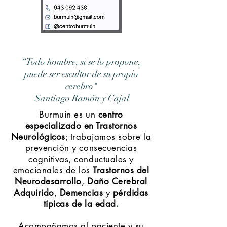
“Todo hombre, si se lo propone,
puede ser escultor de su propio
cerebro"
Santiago Ramón y Cajal
Burmuin es un
centro
especializado en Trastornos
Neurológicos
; t
rabajamos sobre la
prevención y consecuencias
cognitivas, conductuales y
emocionales de los
Trastornos del
Neurodesarrollo
,
Daño Cerebral
Adquirido
,
Demencias
y
pérdidas
típicas de la edad
.
Acompañamos al paciente y su