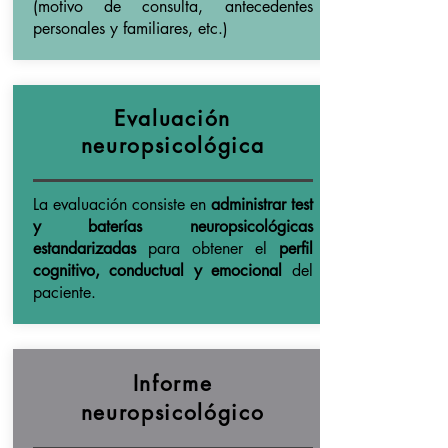
(motivo de consulta, antecedentes
personales y familiares, etc.)
Evaluación
neuropsicológica
La evaluación consiste en
administrar test
y baterías neuropsicológicas
estandarizadas
para obtener el
perfil
cognitivo, conductual y emocional
del
paciente.
Informe
neuropsicológico