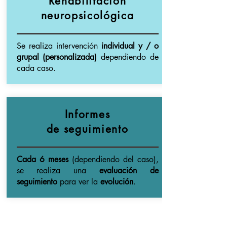
Rehabilitación
neuropsicológica
Se realiza intervención
individual y / o
grupal (personalizada)
dependiendo de
cada caso.
Informes
de seguimiento
Cada 6 meses
(dependiendo del caso),
se realiza una
evaluación de
seguimiento
para ver la
evolución
.