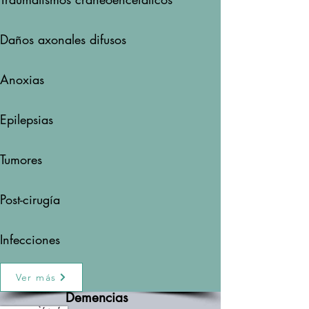
Daños axonales difusos
Anoxias
Epilepsias
Tumores
Post-cirugía
Infecciones
Ver más
Demencias